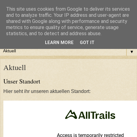
This site uses cookies from Google to deliver its services
Step Krugom - Sandberger
and to analyze traffic. Your IP address and user-agent are
shared with Google along with performance and security
metrics to ensure quality of service, generate usage
Micheilis
statistics, and to detect and address abuse.
LEARN MORE
GOT IT
▼
Aktuell
Unser Standort
Hier seht ihr unseren aktuellen Standort: