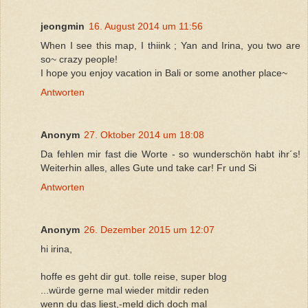
jeongmin
16. August 2014 um 11:56
When I see this map, I thiink ; Yan and Irina, you two are
so~ crazy people!
I hope you enjoy vacation in Bali or some another place~
Antworten
Anonym
27. Oktober 2014 um 18:08
Da fehlen mir fast die Worte - so wunderschön habt ihr´s!
Weiterhin alles, alles Gute und take car! Fr und Si
Antworten
Anonym
26. Dezember 2015 um 12:07
hi irina,
hoffe es geht dir gut. tolle reise, super blog
...würde gerne mal wieder mitdir reden
wenn du das liest,-meld dich doch mal