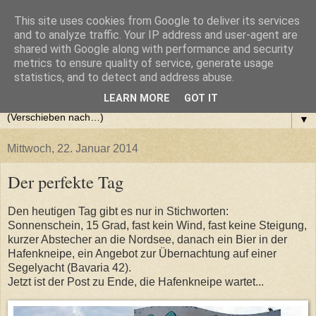
This site uses cookies from Google to deliver its services
Step Krugom - Sandberger
and to analyze traffic. Your IP address and user-agent are
shared with Google along with performance and security
metrics to ensure quality of service, generate usage
Micheilis
statistics, and to detect and address abuse.
LEARN MORE
GOT IT
▼
Mittwoch, 22. Januar 2014
Der perfekte Tag
Den heutigen Tag gibt es nur in Stichworten:
Sonnenschein, 15 Grad, fast kein Wind, fast keine Steigung,
kurzer Abstecher an die Nordsee, danach ein Bier in der
Hafenkneipe, ein Angebot zur Übernachtung auf einer
Segelyacht (Bavaria 42).
Jetzt ist der Post zu Ende, die Hafenkneipe wartet...