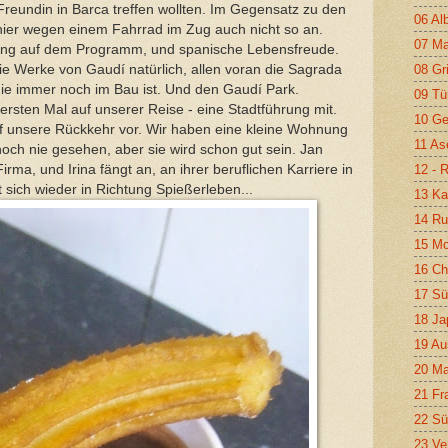
Freundin in Barca treffen wollten. Im Gegensatz zu den
06 Al
nier wegen einem Fahrrad im Zug auch nicht so an.
07 Ma
eeing auf dem Programm, und spanische Lebensfreude.
08 Gr
ie Werke von Gaudí natürlich, allen voran die Sagrada
 die immer noch im Bau ist. Und den Gaudí Park.
09 Tü
rsten Mal auf unserer Reise - eine Stadtführung mit.
10 Ge
f unsere Rückkehr vor. Wir haben eine kleine Wohnung
11 As
noch nie gesehen, aber sie wird schon gut sein. Jan
12 - 
irma, und Irina fängt an, an ihrer beruflichen Karriere in
t sich wieder in Richtung Spießerleben...
13 Ka
14 Ru
15 Mo
16 Ch
17 Sü
18 Ja
19 Au
20 Ma
21 Fr
22 Sü
23 Ve