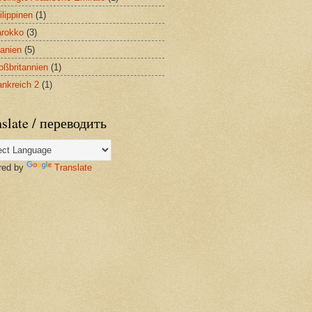
ilippinen
(1)
rokko
(3)
anien
(5)
oßbritannien
(1)
ankreich 2
(1)
slate / переводить
red by
Translate