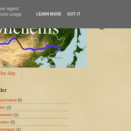
user-agent
erate usage
LEARN MORE
GOT IT
icheilis
the day
der
utschland
(5)
lien
(2)
owenien
(1)
oatien
(6)
ntenegro
(1)