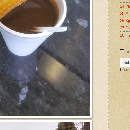
24 Ph
25 Ma
26 Sp
27 Gr
28 Fr
Tran
Powe