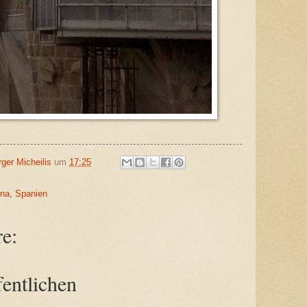
ger Micheilis
um
17:25
ona, Spanien
e:
entlichen