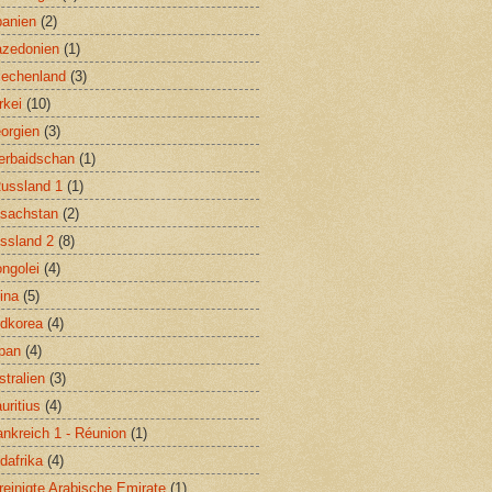
banien
(2)
zedonien
(1)
iechenland
(3)
rkei
(10)
orgien
(3)
erbaidschan
(1)
Russland 1
(1)
sachstan
(2)
ssland 2
(8)
ngolei
(4)
ina
(5)
dkorea
(4)
pan
(4)
stralien
(3)
uritius
(4)
ankreich 1 - Réunion
(1)
dafrika
(4)
reinigte Arabische Emirate
(1)