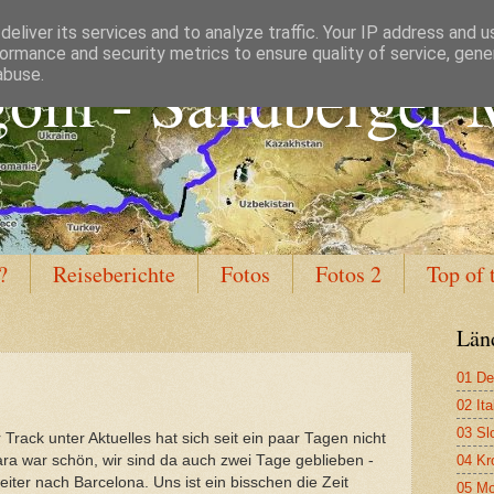
eliver its services and to analyze traffic. Your IP address and 
ormance and security metrics to ensure quality of service, gen
om - Sandberger M
abuse.
?
Reiseberichte
Fotos
Fotos 2
Top of 
Län
01 De
02 Ita
03 Sl
 Track unter Aktuelles hat sich seit ein paar Tagen nicht
04 Kr
a war schön, wir sind da auch zwei Tage geblieben -
iter nach Barcelona. Uns ist ein bisschen die Zeit
05 Mo